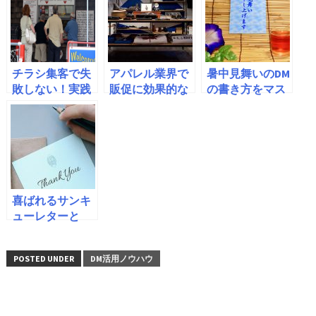
チラシ集客で失
アパレル業界で
暑中見舞いのDM
敗しない！実践
販促に効果的な
の書き方をマス
アイデアを紹介
DMを作るには？
ターしよう | DM
作り方のポイン
制作会社が教え
トや例文・注意
ます
点
喜ばれるサンキ
ューレターと
は？入れたい内
容・送るときの
POSTED UNDER
DM活用ノウハウ
ポイントも解説