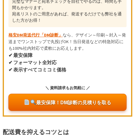
完璧なマナーと宛名チェックを自社でやるのは、時間も手
間もかかります。
宛名リストのご用意があれば、発送するだけでも弊社を通
した方がお得！
格安DM発送代行「DM診断」
なら、デザイン～印刷～封入～発
送までワンストップで丸投げOK！当日発送などの特急対応に
も100%社内対応で柔軟にお応えします。
✔ 最安保障
✔ フォーマット全対応
✔ 表示すべてコミコミ価格
＼ 資料請求もお気軽に ／
最安保障！DM診断の見積りを取る
配送費を抑えるコツとは