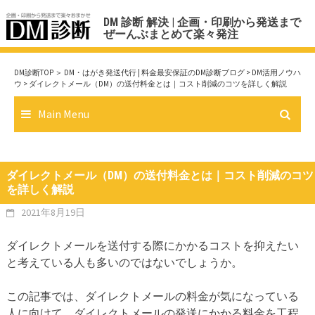
Skip
DM 診断 解決 | 企画・印刷から発送まで
to
ぜーんぶまとめて楽々発注
content
DM診断TOP
＞
DM・はがき発送代行 | 料金最安保証のDM診断ブログ
>
DM活用ノウハ
ウ
> ダイレクトメール（DM）の送付料金とは｜コスト削減のコツを詳しく解説
Main Menu
ダイレクトメール（DM）の送付料金とは｜コスト削減のコツ
を詳しく解説
2021年8月19日
ダイレクトメールを送付する際にかかるコストを抑えたい
と考えている人も多いのではないでしょうか。
この記事では、ダイレクトメールの料金が気になっている
人に向けて、ダイレクトメールの発送にかかる料金を工程