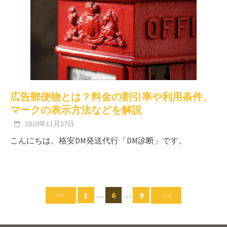
広告郵便物とは？料金の割引率や利用条件、
マークの表示方法などを解説
2020年11月27日
こんにちは。格安DM発送代行「DM診断」です。
Posts
…
…
1
6
9
navigation