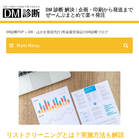
Skip
DM 診断 解決 | 企画・印刷から発送まで
to
ぜーんぶまとめて楽々発注
content
DM診断TOP
＞ DM・はがき発送代行 | 料金最安保証のDM診断ブログ
Main Menu
リストクリーニングとは？実施方法も解説