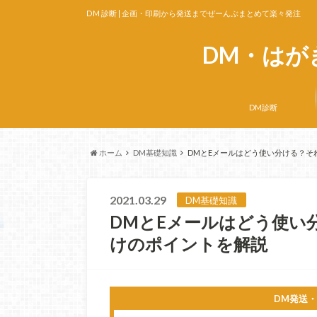
DM 診断 | 企画・印刷から発送までぜーんぶまとめて楽々発注
業界最安級！DM・はがき発送代行サー
DM・はが
DM診断
ホーム
DM基礎知識
DMとEメールはどう使い分ける？そ
2021.03.29
DM基礎知識
DMとEメールはどう使い
けのポイントを解説
DM発送