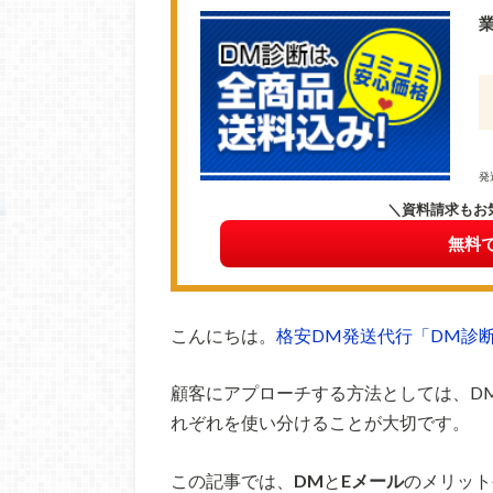
発
＼資料請求もお
無料
こんにちは。
格安DM発送代行「DM診
顧客にアプローチする方法としては、D
れぞれを使い分けることが大切です。
この記事では、
DM
と
Eメール
のメリット