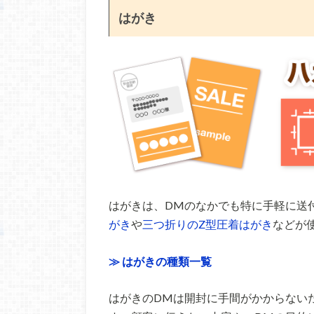
はがき
はがきは、DMのなかでも特に手軽に送
がき
や
三つ折りのZ型圧着はがき
などが
≫ はがきの種類一覧
はがきのDMは開封に手間がかからない