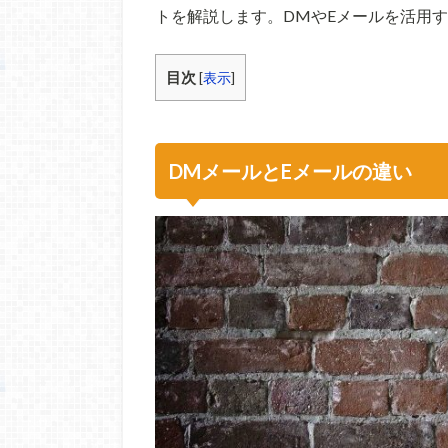
トを解説します。DMやEメールを活用
目次
[
表示
]
DMメールとEメールの違い