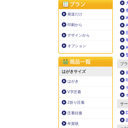
発送だけ
印刷から
デザインから
オプション
プラ
はがきサイズ
はがき
V字圧着
Z折り圧着
サー
圧着往復
年賀状