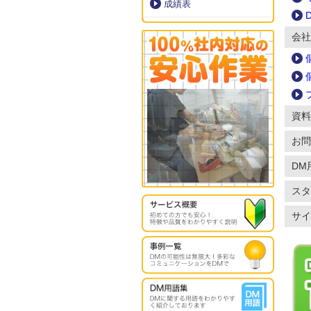
成績表
会社
資料
お問
DM
スタ
サイ