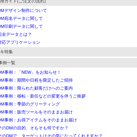
用ガイド(ご注文の流れ)
DMデザイン制作について
DM宛名データに関して
DM印刷データに関して
完全データとは？
対応アプリケーション
キ特集
事例一覧
DM事例：「NEW」をお知らせ！
DM事例：期間や日程を限定したご招待
DM事例：限られた顧客だけへのご案内
DM事例：移転・新任などの変更を伴うご挨拶
DM事例：季節のグリーティング
DM事例：販売ツールをそのままお届け
DM事例：お得アイテムをそのままお届け
そのDMの目的、そもそも何ですか？
そのDMで、ターゲットはその気になってくれますか？