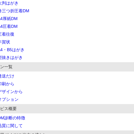
大判はがき
巻三つ折圧着DM
A4厚紙DM
A4圧着DM
圧着往復
年賀状
A4・B5はがき
型抜きはがき
ン一覧
発送だけ
印刷から
デザインから
オプション
ビス概要
DM診断の特徴
品質に関して