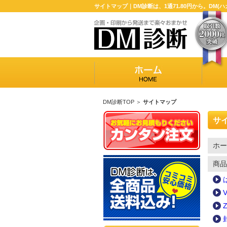
サイトマップ｜DM診断は、1通71.80円から。DM
DM診断TOP
＞
サイトマップ
サ
ホー
商品