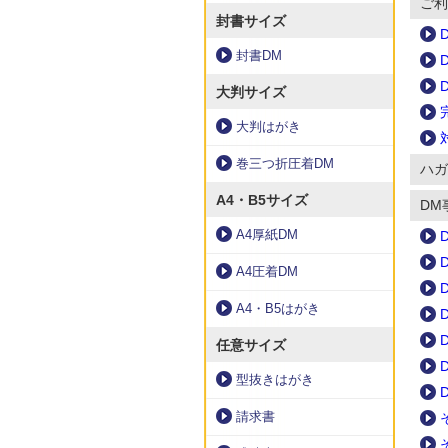
ご利
封書サイズ
封書DM
大判サイズ
大判はがき
巻三つ折圧着DM
ハガ
A4・B5サイズ
DM
A4厚紙DM
A4圧着DM
A4・B5はがき
任意サイズ
型抜きはがき
請求書