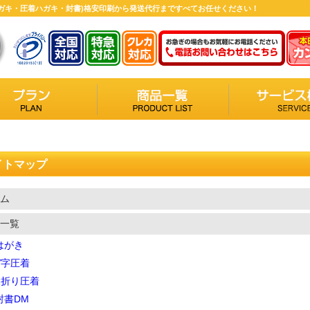
(ハガキ・圧着ハガキ・封書)格安印刷から発送代行まですべてお任せください！
イトマップ
ム
一覧
はがき
V字圧着
Z折り圧着
封書DM