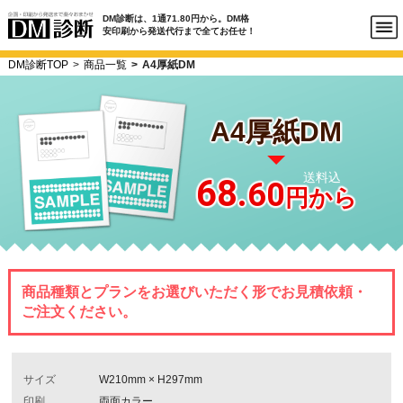
DM診断は、1通71.80円から。DM格
安印刷から発送代行まで全てお任せ！
DM診断TOP
商品一覧
A4厚紙DM
A4厚紙DM
送料込
68.
60
円から
商品種類とプランをお選びいただく形でお見積依頼・
ご注文ください。
サイズ
W210mm × H297mm
印刷
両面カラー