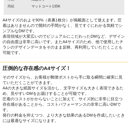
用紙
マットコート135K
A4サイズのおよそ90%（表裏1枚分）が掲載面として使えます。圧
着はありませんので開封の手間がなく、見てすぐにわかる気軽でシ
ンプルなDMです。
表現領域が大変広いのでビジュアルにこだわったDMなど、デザイン
の自由度は非常に高いです。またA4サイズのため、他で使用したチ
ラシのデザインデータをそのまま反映、再利用していただくことも
可能です。
圧倒的な存在感のA4サイズ！
そのサイズから、お客様が郵便ポストから手に取る瞬間に確実に見
ていただくことができます。
A4の大きな紙面サイズを活かし、文字サイズも大きく表現できるた
め、見やすいDMをお届けすることが可能です。
圧着のコストがかからないことに加えて、サイズ的に非常に目立つ
存在感があることから、コストパフォーマンスの非常に高いDMで
す。
発行の料金を抑えつつ、より大きな効果のあるDMを作成したいとき
には最適なサイズになります。