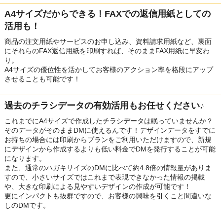
A4サイズだからできる！FAXでの返信用紙としての
活用も！
商品の注文用紙やサービスのお申し込み、資料請求用紙など、裏面
にそれらのFAX返信用紙を印刷すれば、そのままFAX用紙に早変わ
り。
A4サイズの優位性を活かしてお客様のアクション率を格段にアップ
させることも可能です！
過去のチラシデータの有効活用もお任せください♪
これまでにA4サイズで作成したチラシデータは眠っていませんか？
そのデータがそのままDMに使えるんです！デザインデータをすでに
お持ちの場合には印刷からプランをご利用いただけますので、新規
にデザインから作成するよりも低い料金でDMを発行することが可能
になります。
また、通常のハガキサイズのDMに比べて約4.8倍の情報量がありま
すので、小さいサイズではこれまで表現できなかった情報の掲載
や、大きな印刷による見やすいデザインの作成が可能です！
更にインパクトも抜群ですので、お客様の興味を引くこと間違いな
しのDMです。