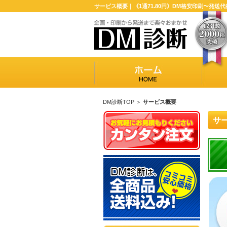
サービス概要｜《1通71.80円》DM格安印刷〜発送
DM診断TOP
＞
サービス概要
サ