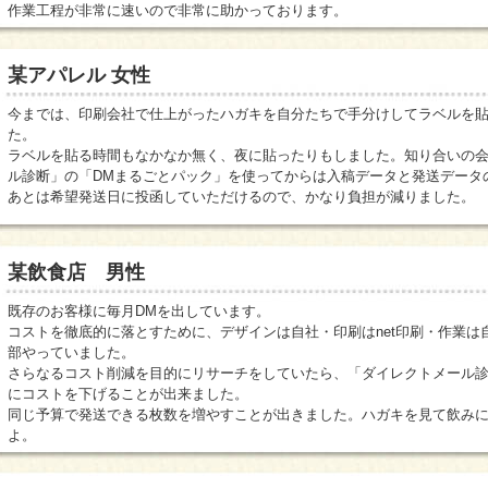
作業工程が非常に速いので非常に助かっております。
某アパレル 女性
今までは、印刷会社で仕上がったハガキを自分たちで手分けしてラベルを
た。
ラベルを貼る時間もなかなか無く、夜に貼ったりもしました。知り合いの
ル診断」の「DMまるごとパック」を使ってからは入稿データと発送データ
あとは希望発送日に投函していただけるので、かなり負担が減りました。
某飲食店 男性
既存のお客様に毎月DMを出しています。
コストを徹底的に落とすために、デザインは自社・印刷はnet印刷・作業は
部やっていました。
さらなるコスト削減を目的にリサーチをしていたら、「ダイレクトメール
にコストを下げることが出来ました。
同じ予算で発送できる枚数を増やすことが出きました。ハガキを見て飲み
よ。