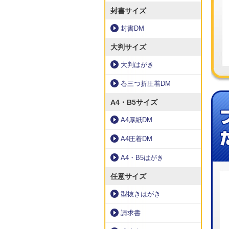
封書サイズ
封書DM
大判サイズ
大判はがき
巻三つ折圧着DM
A4・B5サイズ
A4厚紙DM
A4圧着DM
A4・B5はがき
任意サイズ
型抜きはがき
請求書