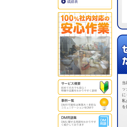
成績表
当
ッ
に
私
を