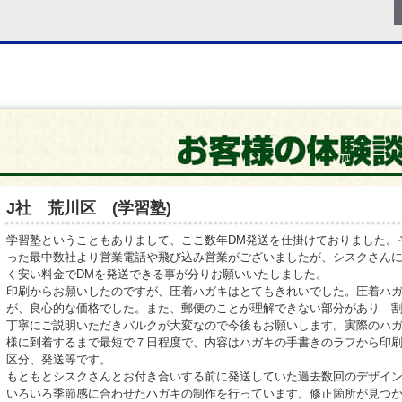
J社 荒川区 (学習塾)
学習塾ということもありまして、ここ数年DM発送を仕掛けておりました。
った最中数社より営業電話や飛び込み営業がございましたが、シスクさん
く安い料金でDMを発送できる事が分りお願いいたしました。
印刷からお願いしたのですが、圧着ハガキはとてもきれいでした。圧着ハ
が、良心的な価格でした。また、郵便のことが理解できない部分があり 
丁寧にご説明いただきバルクが大変なので今後もお願いします。実際のハ
様に到着するまで最短で７日程度で、内容はハガキの手書きのラフから印
区分、発送等です。
もともとシスクさんとお付き合いする前に発送していた過去数回のデザイン
いろいろ季節感に合わせたハガキの制作を行っています。修正箇所が見つ