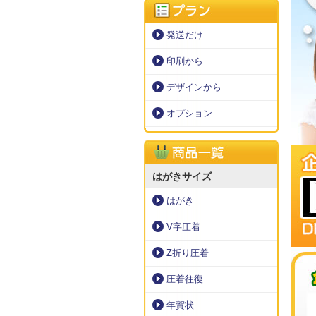
発送だけ
印刷から
デザインから
オプション
はがきサイズ
はがき
V字圧着
Z折り圧着
圧着往復
年賀状