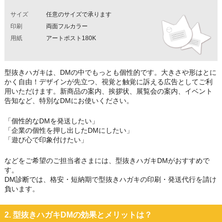
サイズ
任意のサイズで承ります
印刷
両面フルカラー
用紙
アートポスト180K
型抜きハガキは、DMの中でもっとも個性的です。大きさや形はとに
かく自由！デザインが先立つ、視覚と触覚に訴える広告としてご利
用いただけます。新商品の案内、挨拶状、展覧会の案内、イベント
告知など、特別なDMにお使いください。
「個性的なDMを発送したい」
「企業の個性を押し出したDMにしたい」
「遊び心で印象付けたい」
などをご希望のご担当者さまには、型抜きハガキDMがおすすめで
す。
DM診断では、格安・短納期で型抜きハガキの印刷・発送代行を請け
負います。
2. 型抜きハガキDMの効果とメリットは？