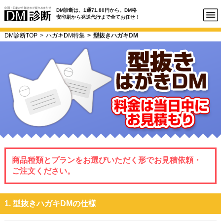
DM診断は、1通71.80円から。DM格
安印刷から発送代行まで全てお任せ！
DM診断TOP
ハガキDM特集
型抜きハガキDM
商品種類とプランをお選びいただく形でお見積依頼・
ご注文ください。
1. 型抜きハガキDMの仕様